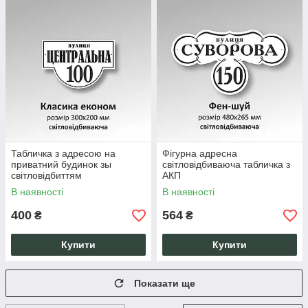
Табличка з адресою на
Фігурна адресна
приватний будинок зы
світловідбиваюча табличка з
світловідбиттям
АКП
В наявності
В наявності
400
564
₴
₴
Купити
Купити
Показати ще