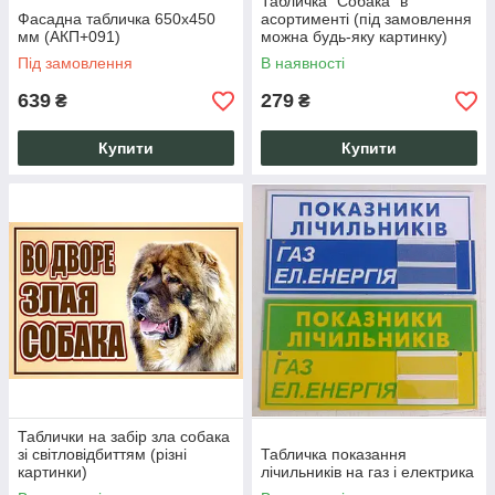
Табличка "Собака" в
Фасадна табличка 650х450
асортименті (під замовлення
мм (АКП+091)
можна будь-яку картинку)
Під замовлення
В наявності
639
279
₴
₴
Купити
Купити
Таблички на забір зла собака
зі світловідбиттям (різні
Табличка показання
картинки)
лічильників на газ і електрика