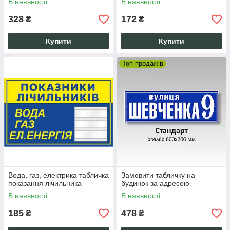
В наявності
В наявності
328
172
₴
₴
Купити
Купити
Топ продажів
Вода, газ, електрика табличка
Замовити табличку на
показання лічильника
будинок за адресою
В наявності
В наявності
185
478
₴
₴