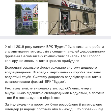
У січні 2019 року силами ВРК "Будмо" було виконано роботи
з улаштування готових стін з сендвіч-панелей декоративними
фризами з алюмінієвих композитних панелей TM Ecobond
кольору шампань, а також цоколю прибудови.
Всередині верхнього фризу заховано систему дощового
водовідведення. Всередині вертикальних коробів заховано
водостічні труби. Систему дощового водовідведення також
встановлювали фахівці ВРК "Будмо".
Рекламну вивіску виконано у вигляді об'ємних літер з
внутрішньою підсвіткою світлодіодними модулями, а логотип
- ще й з контражурною підсвіткою.
За індивіуальним проектом було розроблено й виготовлено
штендер (в народі: спотикач або мимохід). Стилізований під