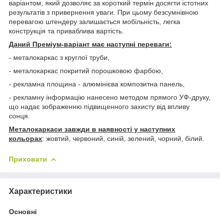
варіантом, який дозволяє за короткий термін досягти істотних
результатів з привернення уваги. При цьому безсумнівною
перевагою штендеру залишається мобільність, легка
конструкція та приваблива вартість.
Даний Преміум-варіант має наступні переваги:
- металокаркас з круглої труби,
- металокаркас покритий порошковою фарбою,
- рекламна площина - алюмінієва композитна панель,
- рекламну інформацію нанесено методом прямого УФ-друку,
що надає зображенню підвищенного захисту від впливу
сонця.
Металокаркаси завжди в наявності у наступних
кольорах
: жовтий, червоний, синій, зелений, чорний, білий.
Приховати
Характеристики
Основні