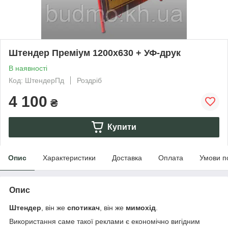
Штендер Преміум 1200х630 + УФ-друк
В наявності
Код: ШтендерПд
Роздріб
4 100
₴
Купити
Опис
Характеристики
Доставка
Оплата
Умови п
Опис
Штендер
, він же
спотикач
, він же
мимохід
.
Використання саме такої реклами є економічно вигідним