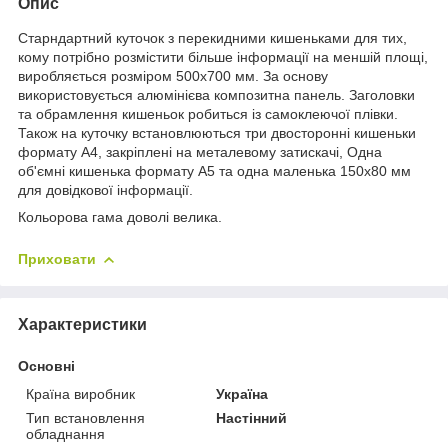
Опис
Старндартний куточок з перекидними кишеньками для тих,
кому потрібно розмістити більше інформації на меншій площі,
виробляється розміром 500х700 мм. За основу
використовується алюмінієва композитна панель. Заголовки
та обрамлення кишеньок робиться із самоклеючої плівки.
Також на куточку встановлюються три двосторонні кишеньки
формату А4, закріплені на металевому затискачі, Одна
об'ємні кишенька формату А5 та одна маленька 150х80 мм
для довідкової інформації.
Кольорова гама доволі велика.
Приховати
Характеристики
Основні
Країна виробник
Україна
Тип встановлення
Настінний
обладнання