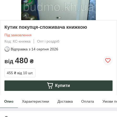
Кутик покупця-споживача книжкою
Під замовлення
Код: КС-книжка
Опт і роздріб
Відправка з
14 серпня 2026
480
від
₴
455 ₴
від 10 шт.
Купити
Опис
Характеристики
Доставка
Оплата
Умови п