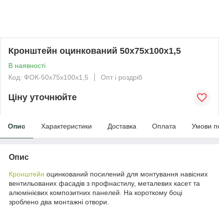
Кронштейн оцинкований 50х75х100х1,5
В наявності
Код: ФОК-50х75х100х1,5
Опт і роздріб
Ціну уточнюйте
Опис
Характеристики
Доставка
Оплата
Умови п
Опис
Кронштейн
оцинкований посилений для монтування навісних
вентильованих фасадів з профнастилу, металевих касет та
алюмінієвих композитних панелей. На короткому боці
зроблено два монтажні отвори.